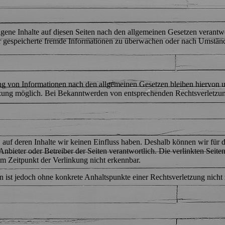
gene Inhalte auf diesen Seiten nach den allgemeinen Gesetzen verantw
der gespeicherte fremde Informationen zu überwachen oder nach Umstände
g von Informationen nach den allgemeinen Gesetzen bleiben hiervon unb
tzung möglich. Bei Bekanntwerden von entsprechenden Rechtsverletzun
, auf deren Inhalte wir keinen Einfluss haben. Deshalb können wir fü
ige Anbieter oder Betreiber der Seiten verantwortlich. Die verlinkten S
m Zeitpunkt der Verlinkung nicht erkennbar.
ten ist jedoch ohne konkrete Anhaltspunkte einer Rechtsverletzung ni