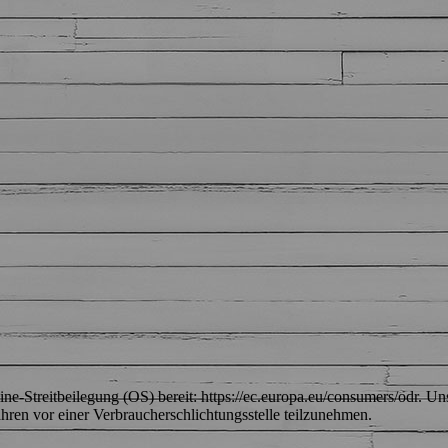
ine-Streitbeilegung (OS) bereit: https://ec.europa.eu/consumers/odr. 
fahren vor einer Verbraucherschlichtungsstelle teilzunehmen.