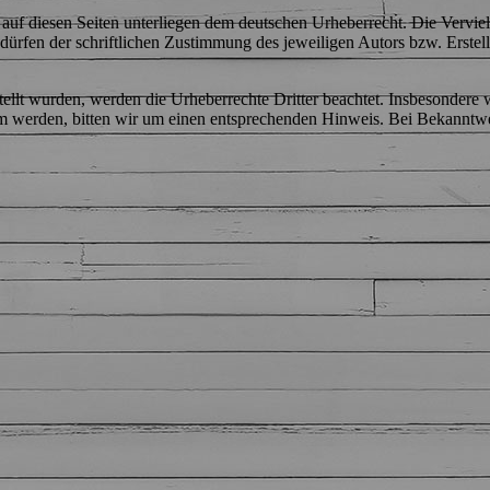
e auf diesen Seiten unterliegen dem deutschen Urheberrecht. Die Verviel
ürfen der schriftlichen Zustimmung des jeweiligen Autors bzw. Erstell
stellt wurden, werden die Urheberrechte Dritter beachtet. Insbesondere 
am werden, bitten wir um einen entsprechenden Hinweis. Bei Bekanntw