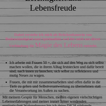
Lebensfreude
Dabei verstehe ich mich als Brückenbauerin von
Bodenständigkeit und Spiritualität, weil für mich aus dieser
Magie des Lebens
Verbindung die
entsteht.
Ich arbeite mit Frauen 50 +, die sich auf den Weg zu sich selbst
machen wollen, die in ihrem Alltag feststecken und dafür bereit
sind, nach innen zu lauschen, sich selbst zu reflektieren und
mutig Neues zu wagen.
Frauen, die mit mir zusammenarbeiten sind offen dafür in die
Tiefe zu gehen und Selbstverantwortung zu übernehmen statt
die Verantwortung im Außen zu suchen.
Mit meinem Gespür für Menschen, meinen eigenen vielschichtigen
Lebenserfahrungen und meiner immer feiner werdenden
energetischen Wahrnehmung bin ich deine DICH stärkende,