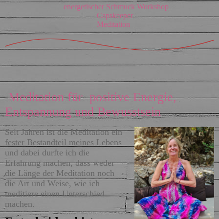
energetischer Schmuck Workshop
Capskeeper
Meditation
Meditation für positive Energie,
Entspannung und Bewusstsein
Seit Jahren ist die Meditation ein
fester Bestandteil meines Lebens
und dabei durfte ich die
Erfahrung machen, dass weder
die Länge der Meditation noch
die Art und Weise, wie ich
meditiere einen Unterschied
machen.