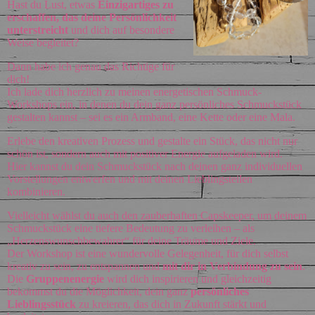
Hast du Lust, etwas
Einzigartiges zu
erschaffen, das deine Persönlichkeit
unterstreicht
und dich auf besondere
Weise begleitet?
Dann habe ich genau das Richtige für
dich!
Ich lade dich herzlich zu meinen energetischen Schmuck-
Workshops ein, in denen du dein ganz persönliches Schmuckstück
gestalten kannst – sei es ein Armband, eine Kette oder eine Mala.
Erlebe den kreativen Prozess und gestalte ein Stück, das nicht nur
schön ist, sondern auch mit positiver Energie aufgeladen wird.
Hier kannst du dein Schmuckstück nach deinen ganz individuellen
Vorstellungen entwerfen und mit deinen Lieblingsteilen
kombinieren.
Vielleicht wählst du auch den zauberhaften Capskeeper, um deinem
Schmuckstück eine tiefere Bedeutung zu verleihen – als
„Herzenswunschbewahrer“ für deine Träume und Ziele.
Der Workshop ist eine wundervolle Gelegenheit, für dich selbst
kreativ zu sein, zu entspannen und
mit dir in Verbindung zu sein
.
Die
Gruppenenergie
wird dich inspirieren und gleichzeitig
bekommst du die Möglichkeit, dein ganz
persönliches
Lieblingsstück
zu kreieren, das dich in Zukunft stärkt und