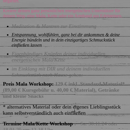
begleitet.
Kreiere deinen ganz persönlichen energetischen Unterstützer für
deinen Weg- eine Mala, Kette oder ein Armband aus Edelsteinen.
Meditation & Mantren zur Einstimmung
Entspannung, wohlfühlen, ganz bei dir ankommen & deine
Energie bündeln und in dein einzigartiges Schmuckstück
einfließen lassen
Eigenhändiges Knüpfen deiner individuellen
energetischen Mala/Kette
im Einklang mit DIR und deinem individuellen
Schmuckstück nach Hause gehen:
Preis Mala Workshop:
129 € inkl. Standard-Material*
(89,00 € Kursgebühr u. 40,00 € Material), Getränke
und kleine Snacks
* alternatives Material oder dein eigenes Lieblingsstück
kann selbstverständlich auch einfließen
Termine Mala/Kette Workshop
:
Sa. 30.11.24 oder
18.01.25 um 12-18 Uhr