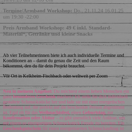
Termine/Armband Workshop:
Do., 21.11.24 16.01.25
um 19:30 -22:00
Preis Armband Workshop: 49 € inkl. Standard-
Material*, Getränke und kleine Snacks
Ab vier Teilnehmerinnen biete ich auch individuelle Termine und
Konditionen an – damit du genau die Zeit und den Raum
bekommst, den du für dein Projekt brauchst.
Vor Ort in Kelkheim-Fischbach oder weltweit per Zoom
Neu in meinem Angebot:
Du möchtest einem lieben Menschen ein
ganz
besonderes Geschenk
machen? Ich stelle für dich individuell
gestaltete Schmuckstücke her und lade sie mit einer energetischen
Bedeutung auf, die perfekt auf die beschenkte Person abgestimmt
ist. Egal ob für das
Weihnachtsfest,
einen
Geburtstag,
zur
Konfirmation oder Abitur
– es gibt unendlich viele Anlässe, um
mit einem so einzigartigen Schmuckstück Freude zu bereiten. Ein
Geschenkgutschein
für einen energetisierten Schmuckauftrag ist